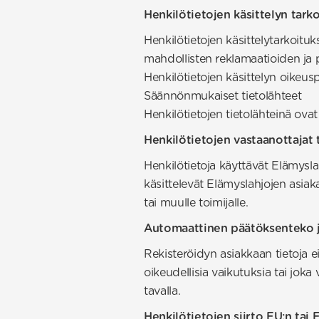
Henkilötietojen käsittelyn tark
Henkilötietojen käsittelytarkoitu
mahdollisten reklamaatioiden ja 
Henkilötietojen käsittelyn oikeus
Säännönmukaiset tietolähteet
Henkilötietojen tietolähteinä ova
Henkilötietojen vastaanottajat 
Henkilötietoja käyttävät Elämysla
käsittelevät Elämyslahjojen asia
tai muulle toimijalle.
Automaattinen päätöksenteko ja
Rekisteröidyn asiakkaan tietoja e
oikeudellisia vaikutuksia tai joka
tavalla.
Henkilötietojen siirto EU:n tai 