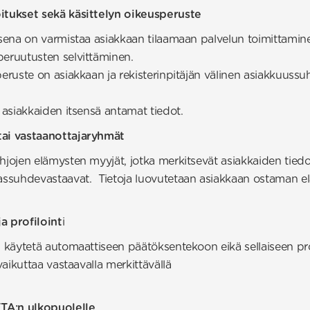
oitukset sekä käsittelyn oikeusperuste
ksena on varmistaa asiakkaan tilaamaan palvelun toimittamine
peruutusten selvittäminen.
peruste on asiakkaan ja rekisterinpitäjän välinen asiakkuussu
t asiakkaiden itsensä antamat tiedot.
tai vastaanottajaryhmät
hjojen elämysten myyjät, jotka merkitsevät asiakkaiden tiedot
kassuhdevastaavat. Tietoja luovutetaan asiakkaan ostaman elä
 profiloint
i
i käytetä automaattiseen päätöksentekoon eikä sellaiseen prof
 vaikuttaa vastaavalla merkittävällä
ETA:n ulkopuolelle