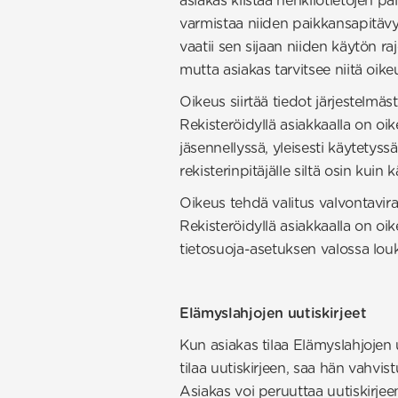
asiakas kiistää henkilötietojen pai
varmistaa niiden paikkansapitävyy
vaatii sen sijaan niiden käytön rajo
mutta asiakas tarvitsee niitä oike
Oikeus siirtää tiedot järjestelmäs
Rekisteröidyllä asiakkaalla on oik
jäsennellyssä, yleisesti käytetyssä
rekisterinpitäjälle siltä osin kui
Oikeus tehdä valitus valvontavir
Rekisteröidyllä asiakkaalla on oi
tietosuoja-asetuksen valossa louk
Elämyslahjojen uutiskirjeet
Kun asiakas tilaa Elämyslahjojen 
tilaa uutiskirjeen, saa hän vahvi
Asiakas voi peruuttaa uutiskirjee