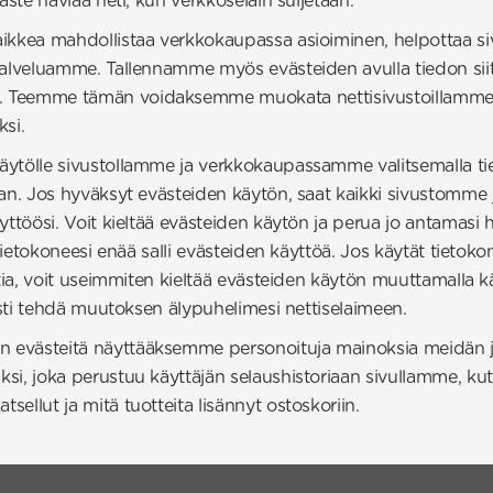
äste häviää heti, kun verkkoselain suljetaan.
aikkea mahdollistaa verkkokaupassa asioiminen, helpottaa s
palveluamme. Tallennamme myös evästeiden avulla tiedon siitä
 Teemme tämän voidaksemme muokata nettisivustoillamme e
ksi.
ytölle sivustollamme ja verkkokaupassamme valitsemalla tiet
taan. Jos hyväksyt evästeiden käytön, saat kaikki sivustom
äyttöösi. Voit kieltää evästeiden käytön ja perua jo antamas
i tietokoneesi enää salli evästeiden käyttöä. Jos käytät tieto
ttia, voit useimmiten kieltää evästeiden käytön muuttamalla kä
sesti tehdä muutoksen älypuhelimesi nettiselaimeen.
evästeitä näyttääksemme personoituja mainoksia meidän ja m
si, joka perustuu käyttäjän selaushistoriaan sivullamme, ku
ellut ja mitä tuotteita lisännyt ostoskoriin.