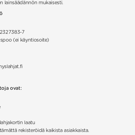
n lainsäädännön mukaisesti.
lö
: 2327383-7
spoo (ei käyntiosoite)
yslahjat.fi
toja ovat:
e
hjakortin laatu
tämättä rekisteröidä kaikista asiakkaista.