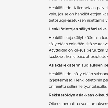
Henkilötiedot tallennetaan palvel
vain, jos se on henkilötietojen kä
tietosuoja-asetuksen asettamia v
Henkilötietojen säilyttämisaika 
Henkilötietoja säilytetään niin k
säilytetään enintään sitä seuraa
Käyttäjällä on oikeus peruuttaa 
koskevat henkilötiedot poistettu
Asiakasrekisterin suojauksen pe
Henkilötiedot säilytetään salasan
järjestelmissä. Henkilötietoihin p
on rajattu sellaisille työntekijöille,
Rekisteröidyn asiakkaan oikeu
Oikeus peruuttaa suostumuksen