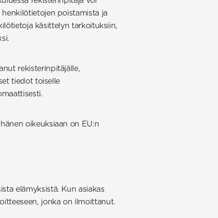
kuluessa rekisterinpitäjä voi
 henkilötietojen poistamista ja
ilötietoja käsittelyn tarkoituksiin,
si.
ut rekisterinpitäjälle,
et tiedot toiselle
omaattisesti.
tä hänen oikeuksiaan on EU:n
sista elämyksistä. Kun asiakas
oitteeseen, jonka on ilmoittanut.