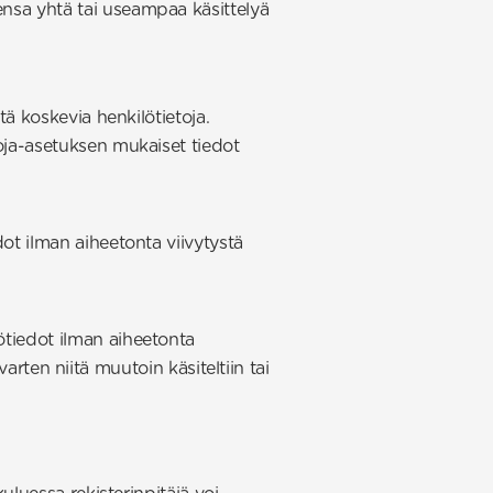
ensa yhtä tai useampaa käsittelyä
tä koskevia henkilötietoja.
uoja-asetuksen mukaiset tiedot
dot ilman aiheetonta viivytystä
ötiedot ilman aiheetonta
 varten niitä muutoin käsiteltiin tai