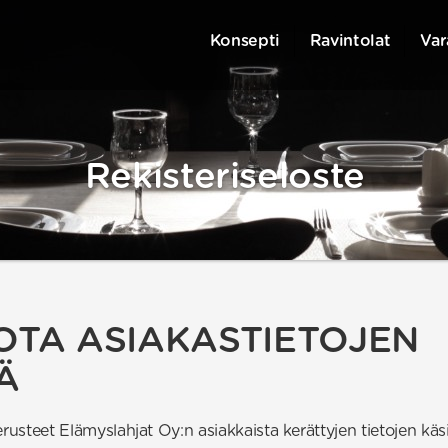
Konsepti
Ravintolat
Var
Rekisteriseloste
OTA ASIAKASTIETOJEN
Ä
steet Elämyslahjat Oy:n asiakkaista kerättyjen tietojen käsi