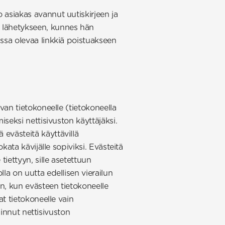
o asiakas avannut uutiskirjeen ja
n lähetykseen, kunnes hän
ussa olevaa linkkiä poistuakseen
evan tietokoneelle (tietokoneella
iseksi nettisivuston käyttäjäksi.
 evästeitä käyttävillä
okata kävijälle sopiviksi. Evästeitä
tiettyyn, sille asetettuun
lla on uutta edellisen vierailun
an, kun evästeen tietokoneelle
at tietokoneelle vain
alinnut nettisivuston