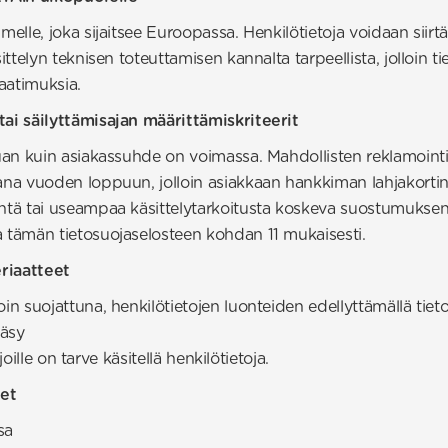
imelle, joka sijaitsee Euroopassa. Henkilötietoja voidaan siir
sittelyn teknisen toteuttamisen kannalta tarpeellista, jolloin 
aatimuksia.
tai säilyttämisajan määrittämiskriteerit
auan kuin asiakassuhde on voimassa. Mahdollisten reklamointie
vana vuoden loppuun, jolloin asiakkaan hankkiman lahjakorti
yhtä tai useampaa käsittelytarkoitusta koskeva suostumuksen
a tämän tietosuojaselosteen kohdan 11 mukaisesti.
riaatteet
oin suojattuna, henkilötietojen luonteiden edellyttämällä tiet
ääsy
 joille on tarve käsitellä henkilötietoja.
det
sa