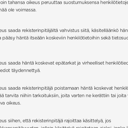
illoin tahansa oikeus peruuttaa suostumuksensa henkilötietoj
enää ole voimassa.
eus saada rekisterinpitäjältä vahvistus siitä, käsitelläänkö hän
da pääsy häntä itseään koskeviin henkilötietoihin sekä tietos
keus saada häntä koskevat epätarkat ja virheelliset henkilötie
tiedot täydennettyä.
keus saada rekisterinpitäjä poistamaan häntä koskevat henkil
ää tarvita niihin tarkoituksiin, joita varten ne kerättiin tai joita
va oikeus.
s siihen, että rekisterinpitäjä rajoittaa käsittelyä, jos