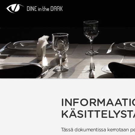
INFORMAATI
KÄSITTELYST
Tässä dokumentissa kerrotaan peru