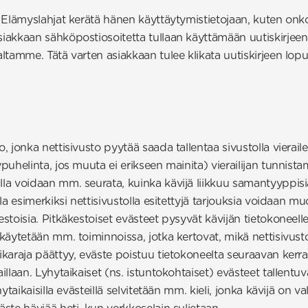
oi Elämyslahjat kerätä hänen käyttäytymistietojaan, kuten onk
Asiakkaan sähköpostiosoitetta tullaan käyttämään uutiskirjee
taltamme. Tätä varten asiakkaan tulee klikata uutiskirjeen lop
o, jonka nettisivusto pyytää saada tallentaa sivustolla vierail
ypuhelinta, jos muuta ei erikseen mainita) vierailijan tunnistam
lla voidaan mm. seurata, kuinka kävijä liikkuu samantyyppisiä
lla esimerkiksi nettisivustolla esitettyjä tarjouksia voidaan mu
estoisia. Pitkäkestoiset evästeet pysyvät kävijän tietokoneelle 
 käytetään mm. toiminnoissa, jotka kertovat, mikä nettisivusto
aikaraja päättyy, eväste poistuu tietokoneelta seuraavan kerr
aillaan. Lyhytaikaiset (ns. istuntokohtaiset) evästeet tallentuv
hytaikaisilla evästeillä selvitetään mm. kieli, jonka kävijä on v