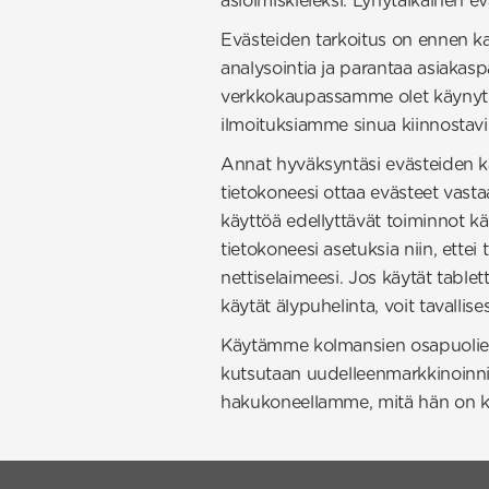
asioimiskieleksi. Lyhytaikainen ev
Evästeiden tarkoitus on ennen k
analysointia ja parantaa asiakas
verkkokaupassamme olet käynyt.
ilmoituksiamme sinua kiinnostavi
Annat hyväksyntäsi evästeiden kä
tietokoneesi ottaa evästeet vas
käyttöä edellyttävät toiminnot k
tietokoneesi asetuksia niin, ette
nettiselaimeesi. Jos käytät table
käytät älypuhelinta, voit tavalli
Käytämme kolmansien osapuolien 
kutsutaan uudelleenmarkkinoinnik
hakukoneellamme, mitä hän on kats