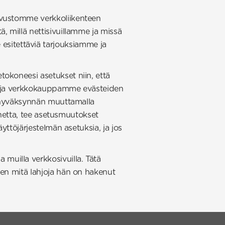
ivustomme verkkoliikenteen
, millä nettisivuillamme ja missä
sitettäviä tarjouksiamme ja
okoneesi asetukset niin, että
me ja verkkokauppamme evästeiden
i hyväksynnän muuttamalla
konetta, tee asetusmuutokset
yttöjärjestelmän asetuksia, ja jos
uilla verkkosivuilla. Tätä
ten mitä lahjoja hän on hakenut