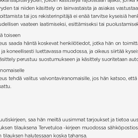
kkansapitävyyden, jolloin käsittelyä rajoitetaan ajaksi, jonka 
den tai niiden käsittely on lainvastaista ja asiakas vastustaa
ittamista tai jos rekisterinpitäjä ei enää tarvitse kyseisiä henk
udellisen vaateen laatimiseksi, esittämiseksi tai puolustamisek
tä toiseen
eus saada häntä koskevat henkilötiedot, jotka hän on toimittan
 ja koneellisesti luettavassa muodossa, ja oikeus siirtää kyseis
n käsittely perustuu suostumukseen ja käsittely suoritetaan aut
anomaiselle
keus tehdä valitus valvontaviranomaisille, jos hän katsoo, et
attu.
uutiskirjeen, saa hän meiltä uusimmat tarjoukset ja tietoa uu
stuksen tilauksena Tervetuloa -kirjeen muodossa sähköpostios
n tilauksen halutessaan koska tahansa.