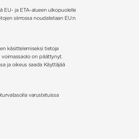
tää EU- ja ETA-alueen ulkopuolelle
tietojen siirrossa noudatetaan EU:n
n käsittelemiseksi tietoja
n voimassaolo on päättynyt.
sa ja oikeus saada Käyttäjää
oturvatasolla varustetuissa